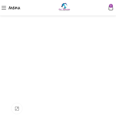
Menu
0
Klik om te vergroten