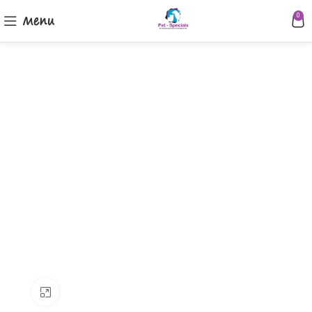
Menu
0
Klik om te vergroten