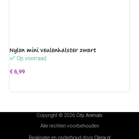
Nylon mini veulenhalster zwart
Op voorraad
€
6,99
Toevoegen aan winkelwagen
Copyright © 2026
City Animals
Alle rechten voorbehouden
Realisatie en onderhoud door
Clerix.nl