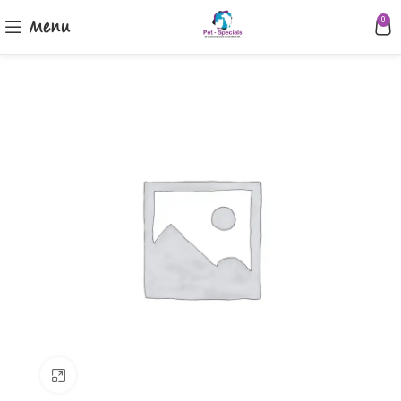
Menu
0
Klik om te vergroten