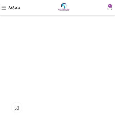
Menu
0
Klik om te vergroten