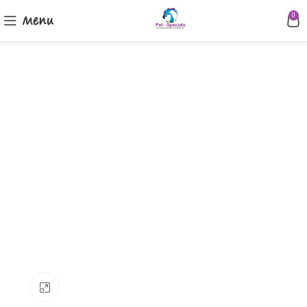
Menu
0
Klik om te vergroten