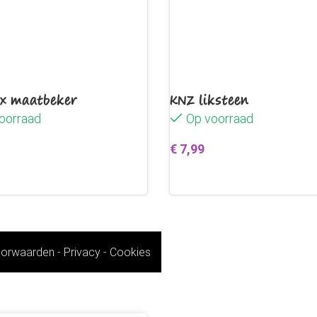
ix maatbeker
KNZ liksteen
oorraad
Op voorraad
€
7,99
egen aan winkelwagen
Toevoegen aan winkelwag
orwaarden
-
Privacy
-
Cookies