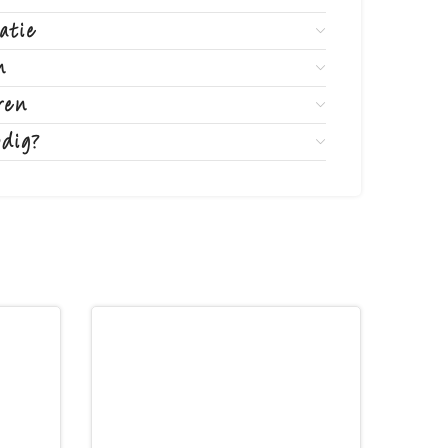
atie
n
ren
odig?