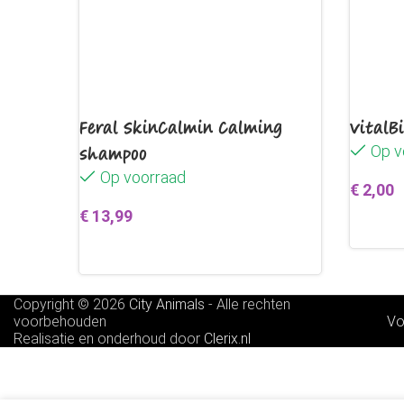
Feral SkinCalmin Calming
VitalB
shampoo
Op v
Op voorraad
€
2,00
€
13,99
Toevo
Toevoegen aan winkelwagen
Copyright © 2026
City Animals
-
Alle rechten
voorbehouden
Vo
Realisatie en onderhoud door
Clerix.nl