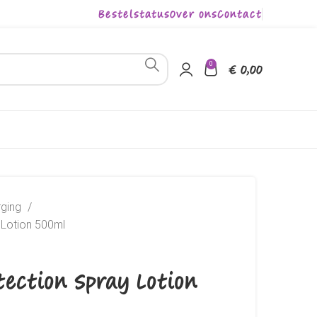
Bestelstatus
Over ons
Contact
0
€
0,00
rging
 Lotion 500ml
tection Spray Lotion