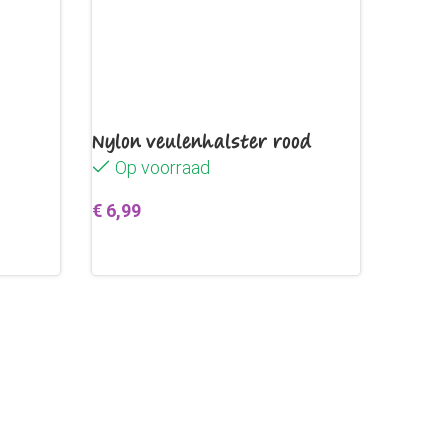
Nylon veulenhalster rood
Op voorraad
€
6,99
en
Toevoegen aan winkelwagen