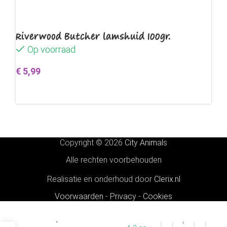
Riverwood Butcher lamshuid 100gr.
Op voorraad
€
5,99
Toevoegen aan winkelwagen
Copyright © 2026
City Animals
Alle rechten voorbehouden
Realisatie en onderhoud door
Clerix.nl
Voorwaarden
-
Privacy
-
Cookies
Edgard &
Cooper