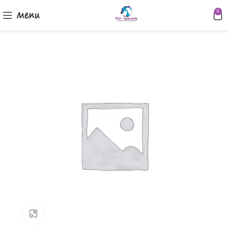
Menu
0
Klik om te vergroten