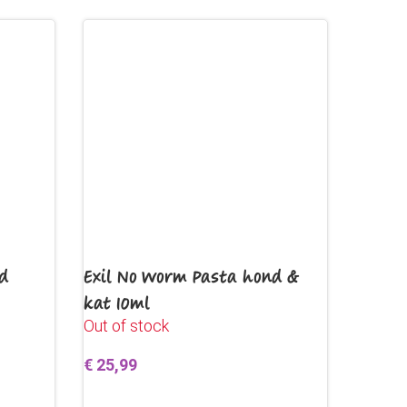
d
Exil No Worm Pasta hond &
kat 10ml
Out of stock
€
25,99
Lees verder