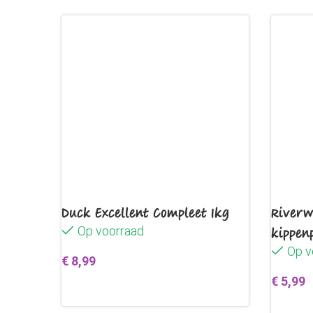
Duck Excellent Compleet 1kg
Riverw
Op voorraad
kippen
Op v
€
8,99
€
5,99
Toevoegen aan winkelwagen
Toevo