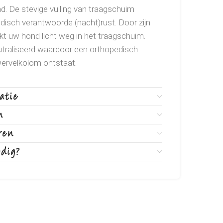
. De stevige vulling van traagschuim
edisch verantwoorde (nacht)rust. Door zijn
t uw hond licht weg in het traagschuim.
traliseerd waardoor een orthopedisch
 wervelkolom ontstaat.
atie
n
ren
odig?