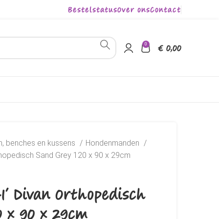
Bestelstatus
Over ons
Contact
0
€
0,00
, benches en kussens
Hondenmanden
thopedisch Sand Grey 120 x 90 x 29cm
41’ Divan Orthopedisch
0 x 90 x 29cm