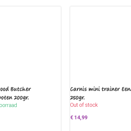
ood Butcher
Carnis mini trainer Een
poten 200gr.
250gr.
Out of stock
oorraad
€
14,99
Lees verder
egen aan winkelwagen