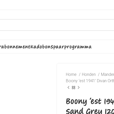
rabonnement
Kadobon
Spaarprogramma
Home
Honden
Manden
Boony ‘est 1941’ Divan Or
Boony ‘est 19
Sand Grey 12