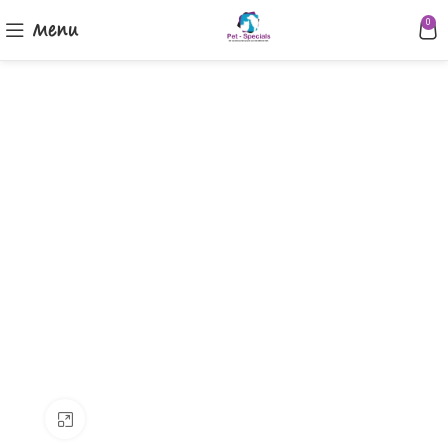
Menu
0
Klik om te vergroten