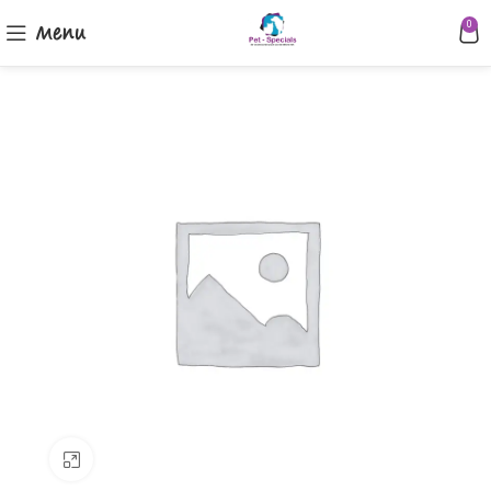
Menu
0
Klik om te vergroten