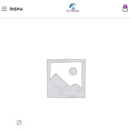
Menu
0
Klik om te vergroten