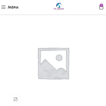
Menu
0
Klik om te vergroten