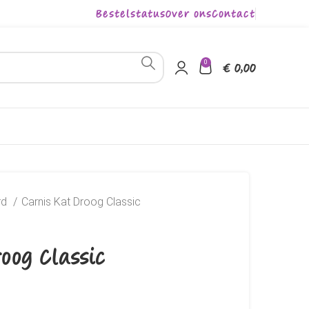
Bestelstatus
Over ons
Contact
0
€
0,00
rd
Carnis Kat Droog Classic
oog Classic