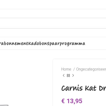
rabonnement
Kadobon
Spaarprogramma
Home
Ongecategorisee
Carnis Kat Dr
€
13,95