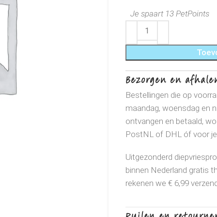
Je spaart 13 PetPoints
Toev
Bezorgen en afhale
Bestellingen die op voorr
maandag, woensdag en nat
ontvangen en betaald, wo
PostNL of DHL óf voor je 
Uitgezonderd diepvriespro
binnen Nederland gratis t
rekenen we € 6,99 verzen
Ruilen en retourne