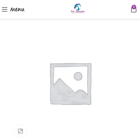
Menu
0
Klik om te vergroten