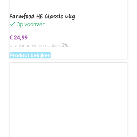
Farmfood HE Classic 4kg
Op voorraad
€
24,99
5%
of abonneren en opslaan
Product bekijken