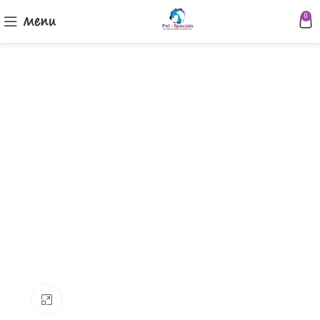
Menu
0
Klik om te vergroten