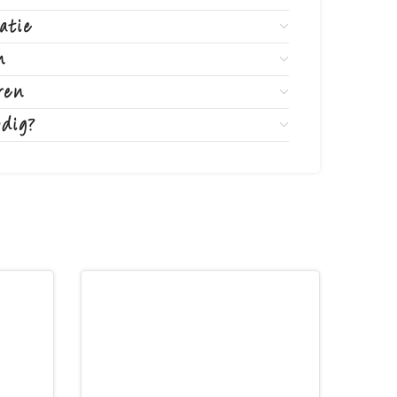
atie
n
ren
odig?