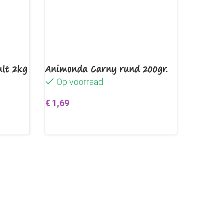
ult 2kg
Animonda Carny rund 200gr.
Op voorraad
€
1,69
en
Toevoegen aan winkelwagen