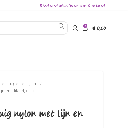
Bestelstatus
Over ons
Contact
0
€
0,00
en, tuigen en lijnen
jn en stiksel, coral
ig nylon met lijn en