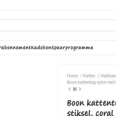
rabonnement
Kadobon
Spaarprogramma
Home
Katten
Halsband
Boon kattentuig nylon met li
Boon kattentu
stiksel, coral