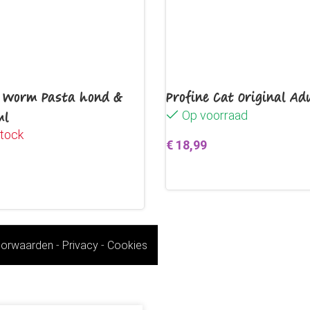
o Worm Pasta hond &
Profine Cat Original Ad
ml
Op voorraad
stock
€
18,99
Toevoegen aan winkelwag
erder
orwaarden
-
Privacy
-
Cookies