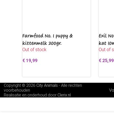
Farmfood No. 1 puppy &
Exil N
kittenmelk 200gr.
kat 10
Out of stock
Out of 
€
19,99
€
25,99
Lees verder
Lees v
Copyright © 2026
City Animals
-
Alle rechten
voorbehouden
Vo
Realisatie en onderhoud door
Clerix.nl