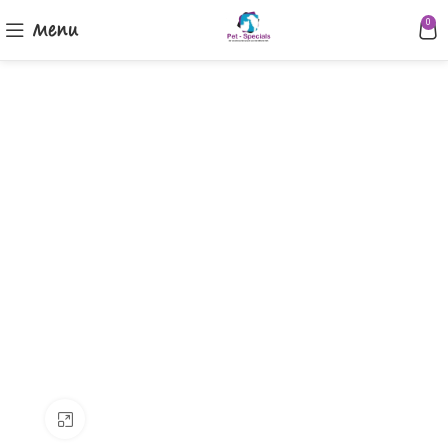
Menu
0
Klik om te vergroten