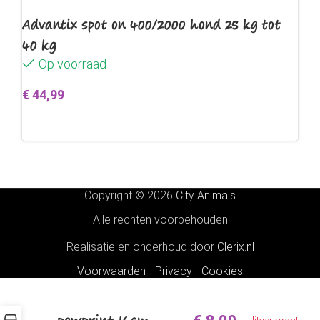
Advantix spot on 400/2000 hond 25 kg tot
40 kg
Op voorraad
€
44,99
Toevoegen aan winkelwagen
Copyright © 2026
City Animals
Alle rechten voorbehouden
Realisatie en onderhoud door
Clerix.nl
Voorwaarden
-
Privacy
-
Cookies
Boon eetbak RVS