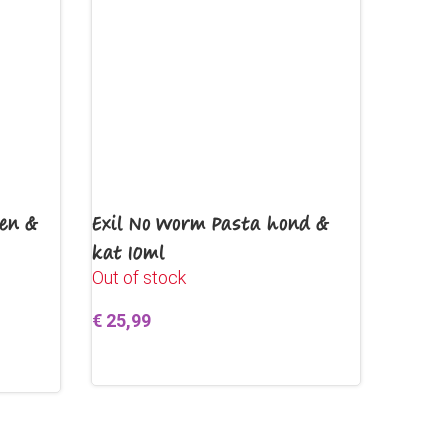
ken &
Exil No Worm Pasta hond &
kat 10ml
Out of stock
€
25,99
Lees verder