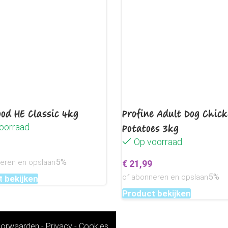
od HE Classic 4kg
Profine Adult Dog Chic
oorraad
Potatoes 3kg
Op voorraad
5%
neren en opslaan
€
21,99
5%
of abonneren en opslaan
 bekijken
Product bekijken
orwaarden
-
Privacy
-
Cookies