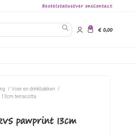
Bestelstatus
Over ons
Contact
0
€
0,00
ing
Voer en drinkbakken
 13cm terracotta
RVS pawprint 13cm