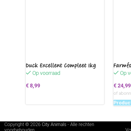
Duck Excellent Compleet 1kg
Farmfo
Op voorraad
Op v
€
8,99
€
24,99
of abon
Toevoegen aan winkelwagen
Product
Copyright © 2026
City Animals
-
Alle rechten
voorbehouden
Vo