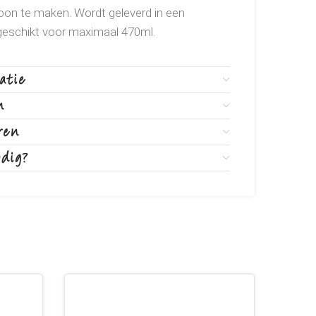
oon te maken. Wordt geleverd in een
geschikt voor maximaal 470ml.
atie
n
ren
odig?