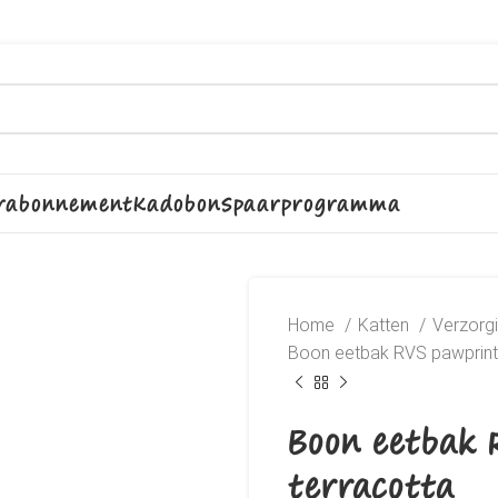
rabonnement
Kadobon
Spaarprogramma
Home
Katten
Verzorg
Boon eetbak RVS pawprint
Boon eetbak 
terracotta