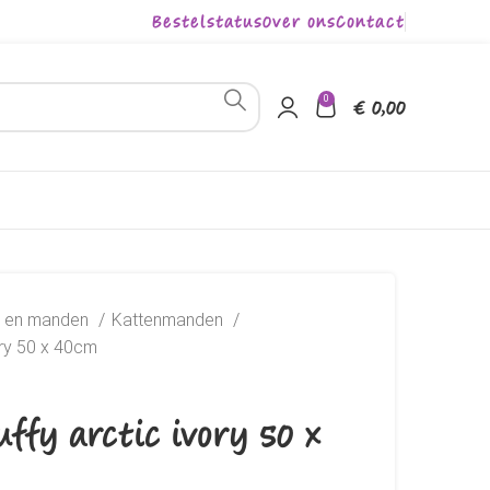
Bestelstatus
Over ons
Contact
0
€
0,00
s en manden
Kattenmanden
ory 50 x 40cm
uffy arctic ivory 50 x