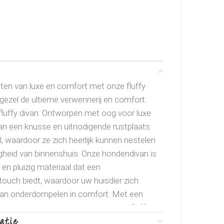
ten van luxe en comfort met onze fluffy
gezel de ultieme verwennerij en comfort
luffy divan. Ontworpen met oog voor luxe
an een knusse en uitnodigende rustplaats
, waardoor ze zich heerlijk kunnen nestelen
igheid van binnenshuis. Onze hondendivan is
n pluizig materiaal dat een
ouch biedt, waardoor uw huisdier zich
h kan onderdompelen in comfort. Met een
os past in elk interieur, voegt onze fluffy
atie
erfijning toe aan uw huis, terwijl het