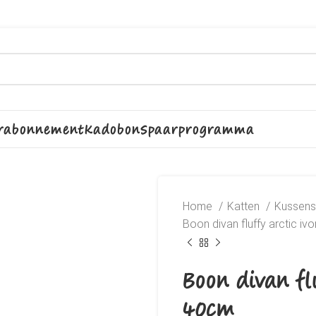
rabonnement
Kadobon
Spaarprogramma
Home
Katten
Kussen
Boon divan fluffy arctic iv
Boon divan fl
40cm