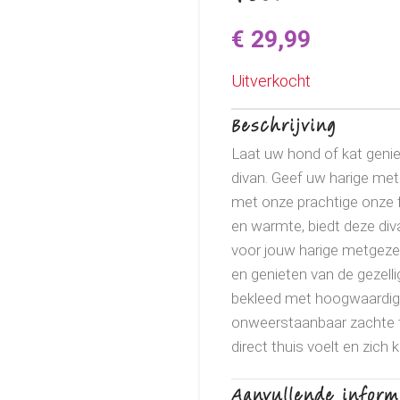
€
29,99
Uitverkocht
Beschrijving
Laat uw hond of kat genie
divan. Geef uw harige met
met onze prachtige onze f
en warmte, biedt deze div
voor jouw harige metgezel
en genieten van de gezell
bekleed met hoogwaardig e
onweerstaanbaar zachte t
direct thuis voelt en zic
elegant ontwerp dat naadlo
Aanvullende inform
divan een vleugje stijl en v