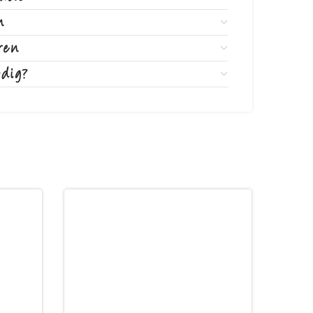
abele rustplaats biedt voor jouw geliefde
n
ren
odig?