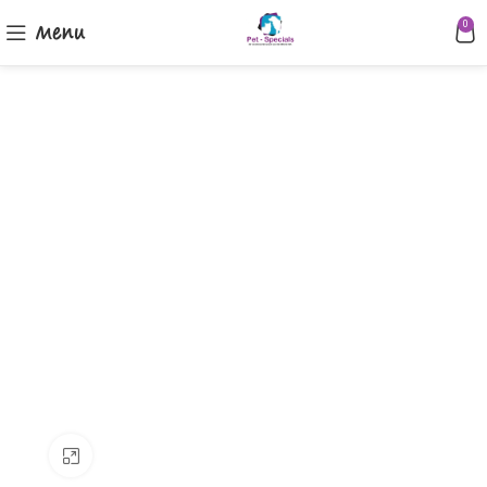
Menu
0
Klik om te vergroten