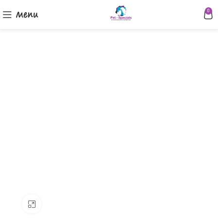
Menu
0
Klik om te vergroten