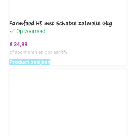
Farmfood HE met Schotse zalmolie 4kg
Op voorraad
€
24,99
5%
of abonneren en opslaan
Product bekijken