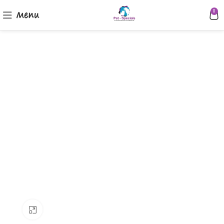
Menu
0
Klik om te vergroten