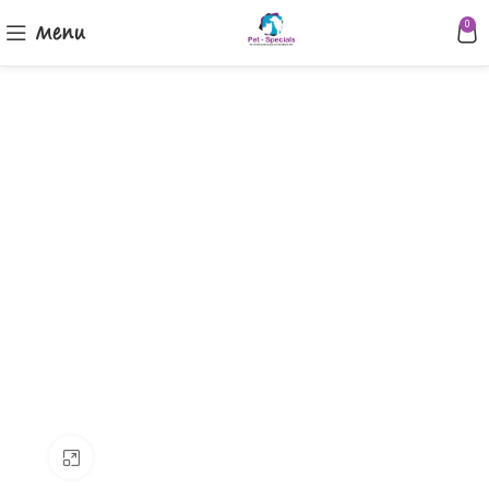
Menu
0
Klik om te vergroten