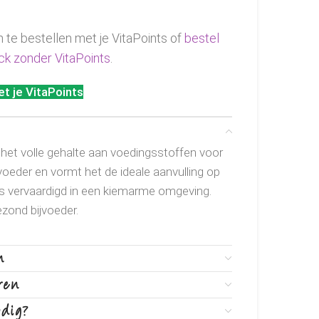
m te bestellen met je VitaPoints of
bestel
ck zonder VitaPoints
.
t je VitaPoints
 het volle gehalte aan voedingsstoffen voor
voeder en vormt het de ideale aanvulling op
rs vervaardigd in een kiemarme omgeving.
zond bijvoeder.
n
ren
odig?