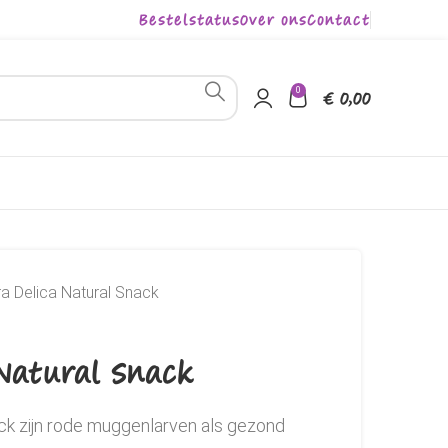
Bestelstatus
Over ons
Contact
0
€
0,00
ra Delica Natural Snack
 Natural Snack
ack zijn rode muggenlarven als gezond