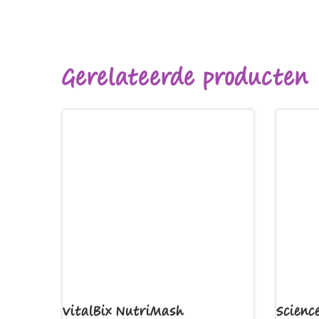
Gerelateerde producten
VitalBix NutriMash
Scienc