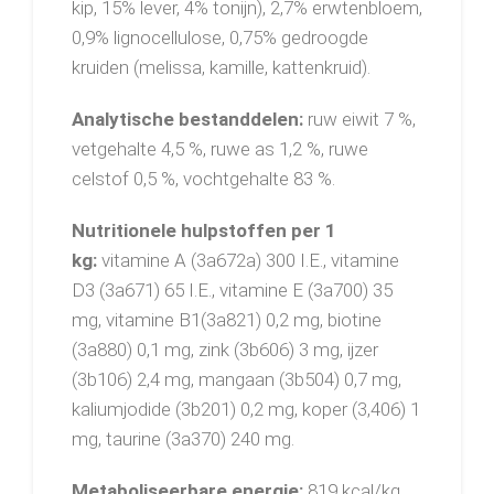
kip, 15% lever, 4% tonijn), 2,7% erwtenbloem,
0,9% lignocellulose, 0,75% gedroogde
kruiden (melissa, kamille, kattenkruid).
Analytische bestanddelen:
ruw eiwit 7 %,
vetgehalte 4,5 %, ruwe as 1,2 %, ruwe
celstof 0,5 %, vochtgehalte 83 %.
Nutritionele hulpstoffen per 1
kg:
vitamine A (3a672a) 300 I.E., vitamine
D3 (3a671) 65 I.E., vitamine E (3a700) 35
mg, vitamine B1(3a821) 0,2 mg, biotine
(3a880) 0,1 mg, zink (3b606) 3 mg, ijzer
(3b106) 2,4 mg, mangaan (3b504) 0,7 mg,
kaliumjodide (3b201) 0,2 mg, koper (3,406) 1
mg, taurine (3a370) 240 mg.
Metaboliseerbare energie:
819 kcal/kg.