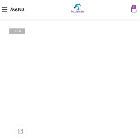
Menu
0
-15%
Klik om te vergroten