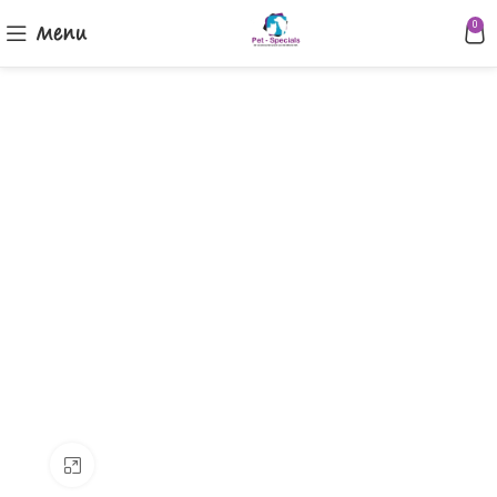
Menu
0
Klik om te vergroten