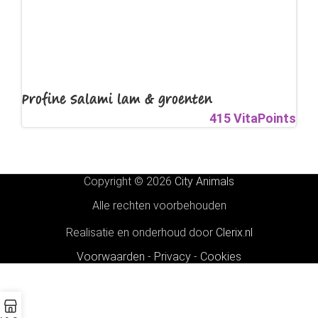
Profine Salami lam & groenten
415 VitaPoints
Copyright © 2026
City Animals
Alle rechten voorbehouden
Realisatie en onderhoud door
Clerix.nl
Voorwaarden
-
Privacy
-
Cookies