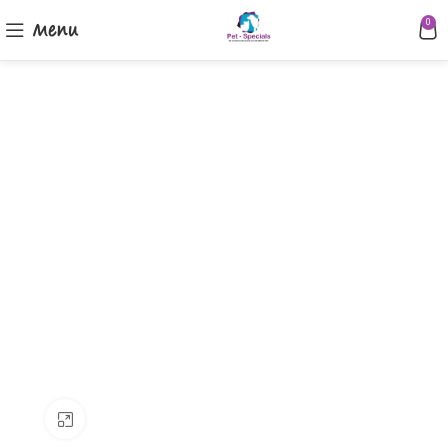
Menu
0
Klik om te vergroten