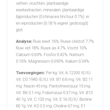
vetten. vruchten. plantaardige
eiwitextracten. mineralen. plantaardige
bijproducten (Echinacea tinctuur 0.1%). ei
en eiproducten (0.18 % eigeel. gedroogd).
gist.
Analyse:
Ruw eiwit 16%. Ruwe celstof 7.7%
Ruw vet 18%. Ruwe as 4.7%. Vocht 10%.
Calcium 0.69%. Fosfor 0.42%. Natrium
0.16%. Magnesium 0.093%. Kalium 0.34%.
Toevoegingen:
Per kg: Vit. A 12200 IE/IU.
Vit. D3 1940 IE/IU. Vit. B1 6.8 mg. Vit. B2 11
mg. Niacin 45 mg. Pantotheenzuur 15 mg.
Vit. B6 5.1 mg. Foliumzuur 0.37 mg. Vit. B12
40 ?g. Vit. C 120 mg. Vit. E 16 IE/IU. Biotine
80 ?g. Vit. K3 3.3 mg. Choline 67 mg. E1