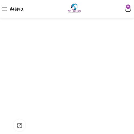
Menu
0
Klik om te vergroten