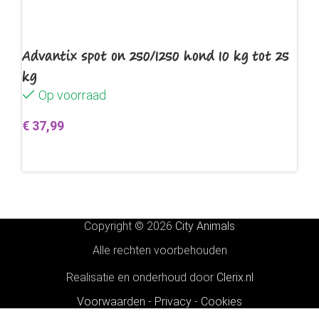
Advantix spot on 250/1250 hond 10 kg tot 25
kg
Op voorraad
€
37,99
Toevoegen aan winkelwagen
Copyright © 2026
City Animals
Alle rechten voorbehouden
Realisatie en onderhoud door
Clerix.nl
Voorwaarden
-
Privacy
-
Cookies
Baskerville