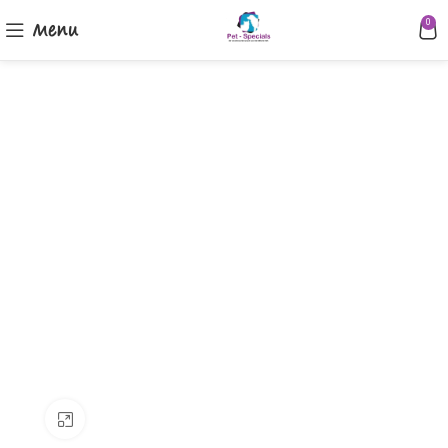
Menu
0
Klik om te vergroten