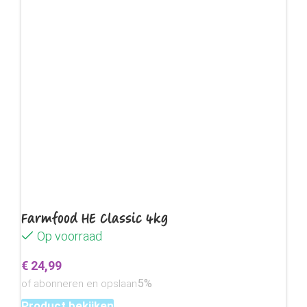
Farmfood HE Classic 4kg
Op voorraad
€
24,99
5%
of abonneren en opslaan
Product bekijken