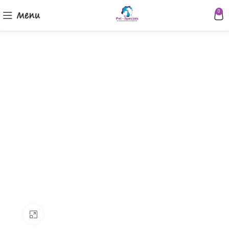
Menu
0
Klik om te vergroten