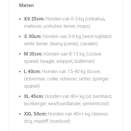
Maten
XS 25cm:
Honden van 0-3 kg (chihahua,
maltezer, yorkshire terrier, mops)
S 30cm:
Honden van 3-8 kg (west highland
white terrier, dwerg poedel, cavalier)
M 35cm:
Honden van 8-15 kg (cocker
spaniel, beagle, whippet, bullterrier)
L 40cm:
Honden van 15-40 kg (boxer,
doberman, collie, retriever, setter, springer
spaniel)
XL 45cm:
Honden van 40+ kg (st. bernhard,
leonberger, newfoundlander, sennenhond)
XXL 50cm:
Honden van 40++ kg (deense
dog, mastiff, boerboel)