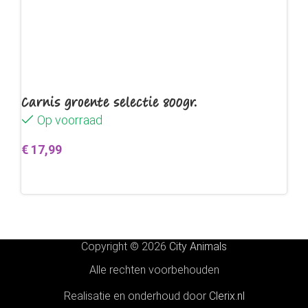
Carnis groente selectie 800gr.
Op voorraad
€
17,99
Toevoegen aan winkelwagen
Copyright © 2026
City Animals
Alle rechten voorbehouden
Realisatie en onderhoud door
Clerix.nl