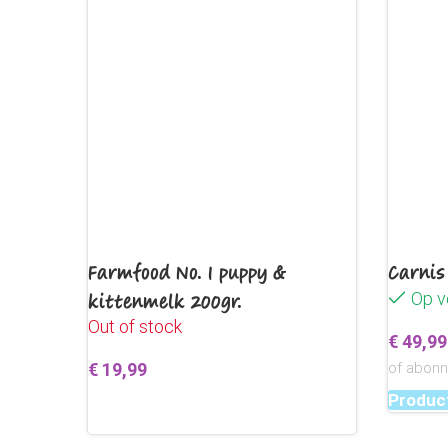
Farmfood No. 1 puppy &
Carnis
kittenmelk 200gr.
Op v
Out of stock
€
49,99
€
19,99
of abon
Product
Lees verder