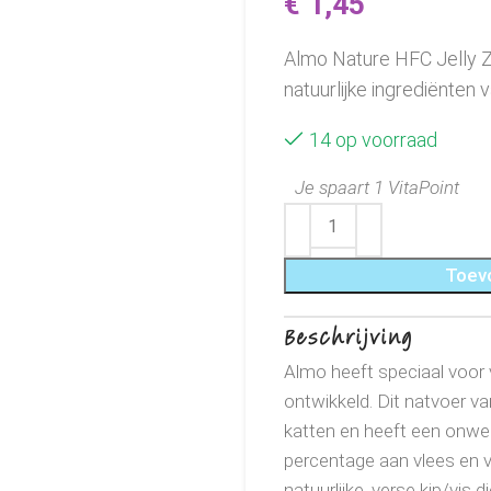
€
1,45
Almo Nature HFC Jelly Z
natuurlijke ingrediënten v
14 op voorraad
Je spaart 1 VitaPoint
Toev
Beschrijving
Almo heeft speciaal voor
ontwikkeld. Dit natvoer v
katten en heeft een onw
percentage aan vlees en vi
natuurlijke, verse kip/vis 