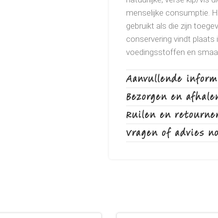
menselijke consumptie. Hie
gebruikt als die zijn toe
conservering vindt plaats 
voedingsstoffen en smaak
Samenstelling:
Zalm 75%.
Aanvullende inform
Analyse:
ruw eiwit 19%. r
Bezorgen en afhale
vocht 78%
Ruilen en retourne
Vragen of advies n