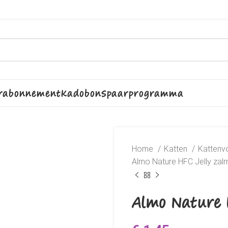
rabonnement
Kadobon
Spaarprogramma
Home
Katten
Kattenv
Almo Nature HFC Jelly zalm
Almo Nature H