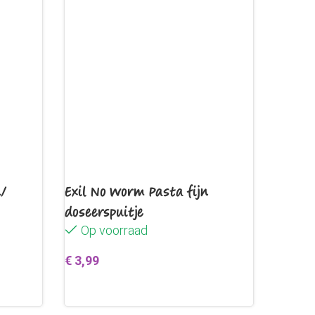
n/
Exil No Worm Pasta fijn
doseerspuitje
Op voorraad
€
3,99
en
Toevoegen aan winkelwagen