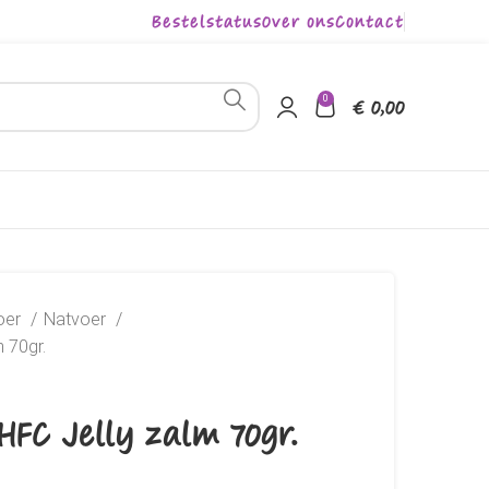
Bestelstatus
Over ons
Contact
0
€
0,00
oer
Natvoer
 70gr.
FC Jelly zalm 70gr.