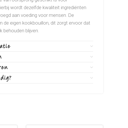
rbij wordt dezelfde kwaliteit ingrediënten
gevoegd aan voeding voor mensen. De
in de eigen kookbouillon, dit zorgt ervoor dat
 behouden blijven.
 zalmbouillon 24%. rijst 1%
atie
uwe celstof 0.1%. ruw vet 1%. ruwe as 1%.
n
ren
odig?