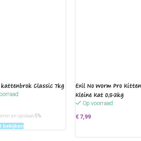
 kattenbrok Classic 7kg
Exil No Worm Pro Kitte
oorraad
Kleine Kat 0,5-2kg
Op voorraad
5%
neren en opslaan
€
7,99
 bekijken
Toevoegen aan winkelwag